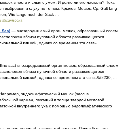
мешок в чести и слыл с умом, И долго ли его ласкали? Пока
он выброшен и слуху нет о нем. Крылов. Мешок. Ср. Galt lang
athen, Wie lange noch der Sack …
ь Михельсона
 Sac)
— внезародышевый орган мешок, образованный слоем
расположен вблизи пупочной области развивающегося
риональной кишкой, однако со временем эта связь
telline sac) внезародышевый орган мешок, образованный слоем
расположен вблизи пупочной области развивающегося
риональной кишкой, однако со временем эта связь&#8230; …
Например, эндолимфатический мешок (saccus
небольшой карман, лежащий в толще твердой мозговой
маточкой внутреннего уха с помощью эндолимфатического
нь, нерасторопный, глуповатый человек. Павел был, что