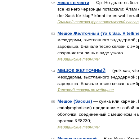
мешок в чести
— Ср. Но долго ль был 
52
все из него червонцы потаскали: A там 
der Sack für klug? könnt ihr es wohl err
Большой толково-фразеологический словар
Мешок Желточный (Yolk Sac, Vitelline
53
мезодермы, выстланного эндодермой; 
зародыша. Вначале тесно связан с эмб
сохраняется лишь в виде узкого …
Медицинские термины
МЕШОК ЖЕЛТОЧНЫЙ
— (yolk sac, vi
54
мезодермы, выстланного эндодермой; 
зародыша. Вначале тесно связан с эмб
Толковый словарь по медицине
Мешок (Saccus)
— сумка или карман. 
55
cndolymphaticus) представляет собой 
оболочки, соединенный с мешочком и 
протока.&#8230; …
Медицинские термины
Мешок с соломой
— Разг. Ирон. Увале