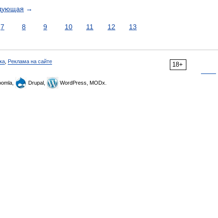
дующая
→
7
8
9
10
11
12
13
ка
,
Реклама на сайте
18+
omla,
Drupal,
WordPress, MODx.