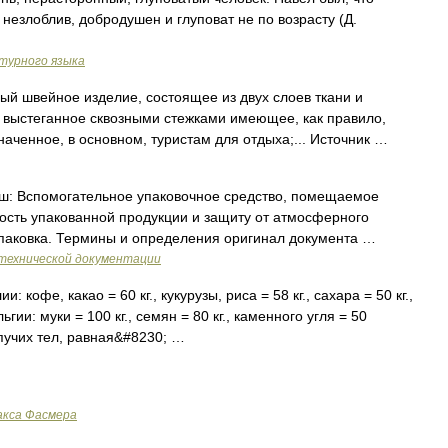
 незлоблив, добродушен и глуповат не по возрасту (Д.
турного языка
й швейное изделие, состоящее из двух слоев ткани и
 выстеганное сквозными стежками имеющее, как правило,
аченное, в основном, туристам для отдыха;... Источник …
: Вспомогательное упаковочное средство, помещаемое
ость упакованной продукции и защиту от атмосферного
Упаковка. Термины и определения оригинал документа …
технической документации
кофе, какао = 60 кг., кукурузы, риса = 58 кг., сахара = 50 кг.,
гии: муки = 100 кг., семян = 80 кг., каменного угля = 50
пучих тел, равная&#8230; …
акса Фасмера