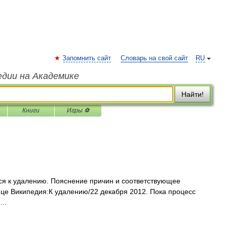
Запомнить сайт
Словарь на свой сайт
RU
едии на Академике
Найти!
Книги
Игры ⚽
ся к удалению. Пояснение причин и соответствующее
це Википедия:К удалению/22 декабря 2012. Пока процесс
 …