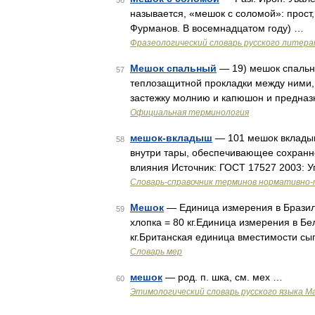
56
называется, «мешок с соломой»: прост,
Фурманов. В восемнадцатом году) …
Фразеологический словарь русского литера
Мешок спальный
— 19) мешок спальны
57
теплозащитной прокладки между ними,
застежку молнию и капюшон и предназн
Официальная терминология
мешок-вкладыш
— 101 мешок вкладыш
58
внутри тары, обеспечивающее сохранн
влияния Источник: ГОСТ 17527 2003: 
Словарь-справочник терминов нормативно-
Мешок
— Единица измерения в Бразилии: 
59
хлопка = 80 кг.Единица измерения в Бель
кг.Британская единица вместимости сы
Словарь мер
мешок
— род. п. шка, см. мех …
60
Этимологический словарь русского языка М